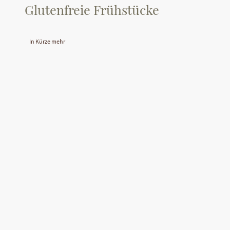
Glutenfreie Frühstücke
In Kürze mehr
©Urheberrecht. Alle Rechte vorbehalten. Bilder
und Fotos sind Eigentum der Firma IONOS und
bilden nicht die beworbene Gastronomie dar.